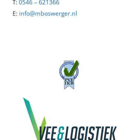
T:
0546 – 621366
E:
info@mboswerger.nl